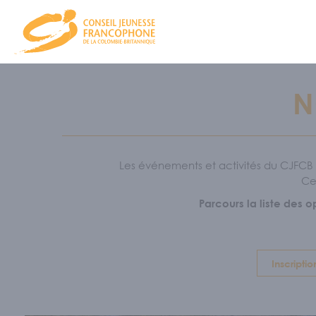
CJFCB
N
NOU
CA et équ
Les événements et activités du CJFCB
Cel
Parcours la liste des o
PRO
Inscripti
NOS