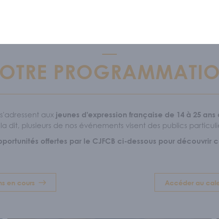
OTRE PROGRAMMATI
S CONNAÎTRE
ipe
/
Nous soutenir
/
Offres d'emploi
 s'adressent aux
jeunes d'expression française de 14 à 25 ans
a dit, plusieurs de nos événements visent des publics particuli
pportunités offertes par le CJFCB ci-dessous pour découvrir cell
GRAMMATION
ons en cours
Accéder au cale
 RESSOURCES