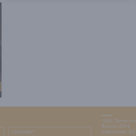
1555, 7ième av
Bureau 229-B
Vancouver, BC,