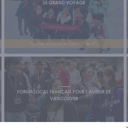
LE GRAND VOYAGE
Pour les étudiant.e.s du FCP de SFU
FORUM LOCAL FRANÇAIS POUR L'AVENIR DE
VANCOUVER