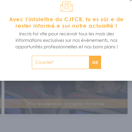
Pour les élèves de 9e à 12e année
Avec l'infolettre du CJFCB, tu es sûr.e de
rester informé.e sur notre actualité !
Inscris-toi vite pour recevoir tous les mois des
informations exclusives sur nos évènements, nos
opportunités professionnelles et nos bons plans !
PROGRAMME D’ÉCHANGE C.-B. – QUÉBEC
OK
Pour les élèves en immersion française