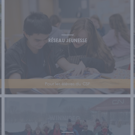
inguistique
/
Postsecondaire
/
Nos bour
PLIQUER
RÉSEAU JEUNESSE
res
/
Nos comités
/
Programme Conn
UALITÉS
Pour les élèves du CSF