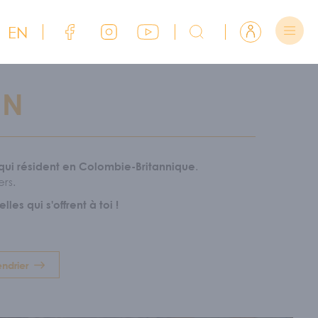
EN
Lien Facebook du CJFCB
Lien Instagram du CJFCB
Lien YouTube du CJFCB
Rechercher sur CJFCB
Se connecter
ON
.
 qui résident en Colombie-Britannique
ers.
es qui s'offrent à toi !
ndrier