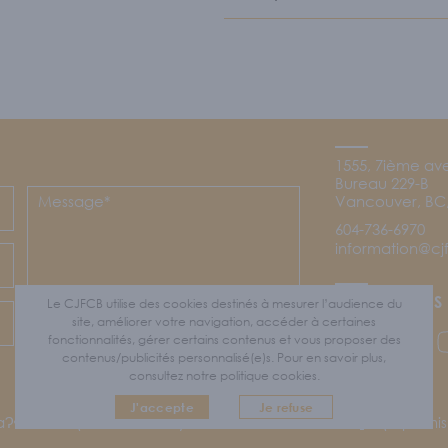
1555, 7ième av
Bureau 229-B
Vancouver, BC,
604-736-6970
information@c
Footer
SUIVEZ-NOUS
Le CJFCB utilise des cookies destinés à mesurer l’audience du
site, améliorer votre navigation, accéder à certaines
Envoyer
fonctionnalités, gérer certains contenus et vous proposer des
Lien Facebook du CJF
Lien Instagr
Li
contenus/publicités personnalisé(e)s. Pour en savoir plus,
Protégé par reCAPTCHA
consultez notre politique cookies.
J'accepte
Je refuse
taɁɬ təməxʷ (Tsleil-Waututh), Skwxwú7mesh-ulh Temíx̱w (Squami