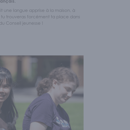
rançais.
it une langue apprise à la maison, à
ses
/
Écoles et personnel enseignant
s, tu trouveras forcément ta place dans
du Conseil jeunesse !
ecte