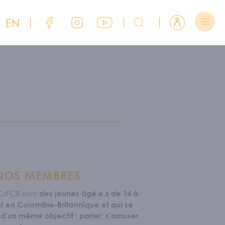
EN
Lien Facebook du CJFCB
Lien Instagram du CJFCB
Lien YouTube du CJFCB
Rechercher sur CJFCB
Se connecter
 NOS MEMBRES
CJFCB sont
des jeunes âgé.e.s de 14 à
nt en Colombie-Britannique et qui se
 d’un même objectif : parler, s’amuser