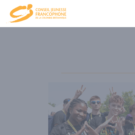
CJFCB
NOU
CA et équ
PRO
NOS