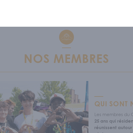
S CONNAÎTRE
NOS MEMBRES
ipe
/
Nous soutenir
/
Offres d'emploi
GRAMMATION
QUI SONT
Les membres du 
 RESSOURCES
25 ans qui réside
réunissent autour