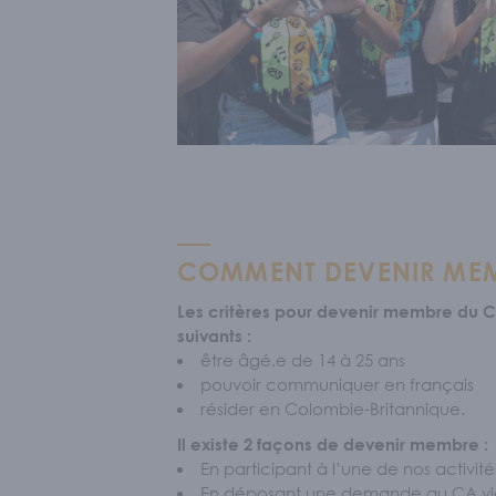
Sécurité l
S'IM
Nos memb
COMMENT DEVENIR ME
ACT
Les critères pour devenir membre du C
suivants :
être âgé.e de 14 à 25 ans
pouvoir communiquer en français
résider en Colombie-Britannique.
Il existe 2 façons de devenir membre :
En participant à l’une de nos activi
En déposant une demande au CA via