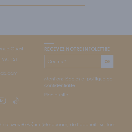
enue Ouest
RECEVEZ NOTRE INFOLETTRE
 V6J 1S1
OK
jfcb.com
Mentions légales et politique de
confidentialité
Plan du site
CB
am du CJFCB
en YouTube du CJFCB
Lien TikTok du CJFCB
sh) et xʷməθkʷəy̓əm (Musqueam) de l’accueillir sur leur