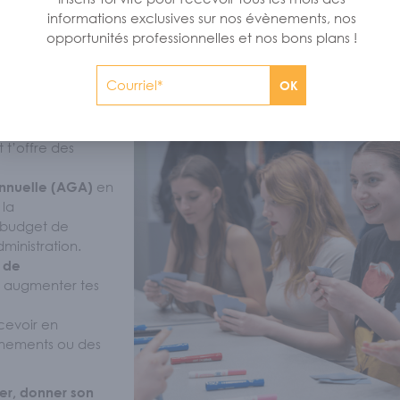
informations exclusives sur nos évènements, nos
opportunités professionnelles et nos bons plans !
OK
MBRE
 t’offre des
en
annuelle (AGA)
 la
e budget de
ministration.
s de
i augmenter tes
cevoir en
énements ou des
er, donner son