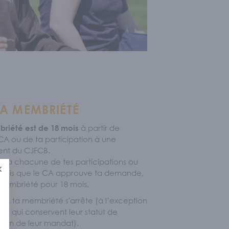
LA MEMBRIÉTÉ
à partir de
riété est de 18 mois
CA ou de ta participation à une
ent du CJFCB.
qu’à chacune de tes participations ou
Fermer
fois que le CA approuve ta demande,
 membriété pour 18 mois.
ans, ta membriété s'arrête (à l’exception
 qui conservent leur statut de
 fin de leur mandat).