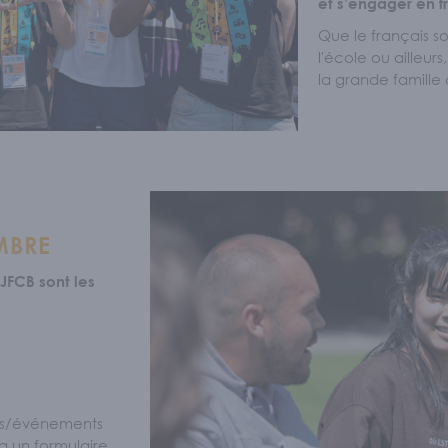
et s’engager en f
Que le français so
inguistique
/
Postsecondaire
/
Nos bour
l'école ou ailleur
la grande famille 
PLIQUER
res
/
Nos comités
/
Programme Conn
MBRE
UALITÉS
JFCB sont les
tés/événements
 un formulaire