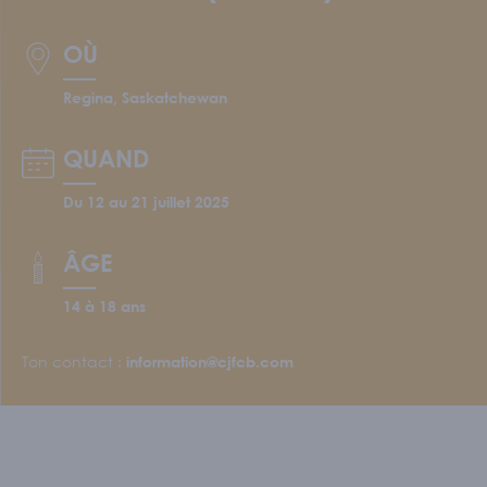
Écoles et personnel enseignant
S'IMPLIQUER
OÙ
Nos membres
Regina, Saskatchewan
Nos comités
Programme Connecte
QUAND
ACTUALITÉS
Du 12 au 21 juillet 2025
ÂGE
14 à 18 ans
Ton contact :
information@cjfcb.com