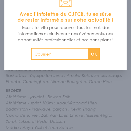
Avec l'infolettre du CJFCB, tu es sûr.e
de rester informé.e sur notre actualité !
MÉDAILLES ÉDITION 2025
Inscris-toi vite pour recevoir tous les mois des
OR
informations exclusives sur nos évènements, nos
Athlétisme - sprint 200m : Abdul-Rachad Hien
opportunités professionnelles et nos bons plans !
Théâtre : Bao-anh Tuong, Noah Grielens, Rayne Ferradini,
Tina Bakker Vallart et Alya Van Laer
OK
ARGENT
Art oratoire : Amy Balawi, Zoé van der Woude, Miya
Yoshiyama et Alia Khoo
Basketball - équipe feminine : Amelia Kuhn, Emese Sibaja,
Phoebe Cunningham Lilianne Bourget et Grace Hien
BRONZE
Athlétisme - javelot : Bowen Folk
Athlétisme - sprint 100m : Abdul-Rachad Hien
Badminton - individuel garçon : Kevin Zhang
Camp de survie : Zak Van Laer, Émmie Pellissier-Nigro,
Sarah Lukac et Ryder Dobson
Média : Anya Yuill et Leen Balawi