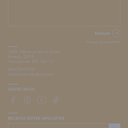
Envoyer
Protégé par reCAPTCHA
1555, 7ième avenue Ouest
Bureau 229-B
Vancouver, BC, V6J 1S1
604-736-6970
information@cjfcb.com
SUIVEZ-NOUS
Lien Facebook du CJFCB
Lien Instagram du CJFCB
Lien YouTube du CJFCB
Lien TikTok du CJFCB
RECEVEZ NOTRE INFOLETTRE