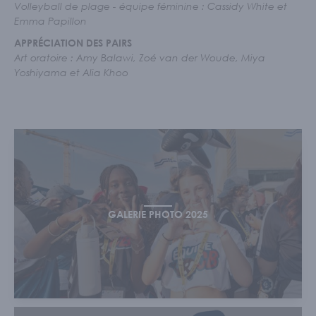
Volleyball de plage - équipe féminine : Cassidy White et
Emma Papillon
APPRÉCIATION DES PAIRS
Art oratoire : Amy Balawi, Zoé van der Woude, Miya
Yoshiyama et Alia Khoo
GALERIE PHOTO 2025