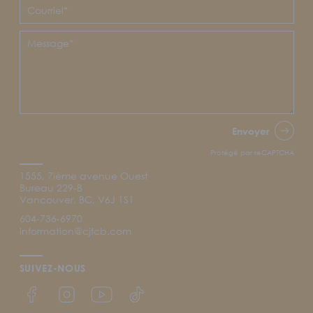
Envoyer
Protégé par reCAPTCHA
1555, 7ième avenue Ouest
Bureau 229-B
Vancouver, BC, V6J 1S1
604-736-6970
information@cjfcb.com
SUIVEZ-NOUS
Lien Facebook du CJFCB
Lien Instagram du CJFCB
Lien YouTube du CJFCB
Lien TikTok du CJFCB