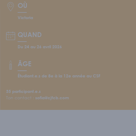
Écoles et personnel enseignant
OÙ
S'IMPLIQUER
Victoria
Nos membres
QUAND
Nos comités
Programme Connecte
Du 24 au 26 avril 2026
ACTUALITÉS
ÂGE
Étudiant.e.s de 8e à la 12e année au CSF
35
participant.e.s
Ton contact :
sofia@cjfcb.com