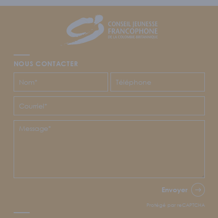
Footer
CJFCB
NOUS CONTACTER
Envoyer
Protégé par reCAPTCHA