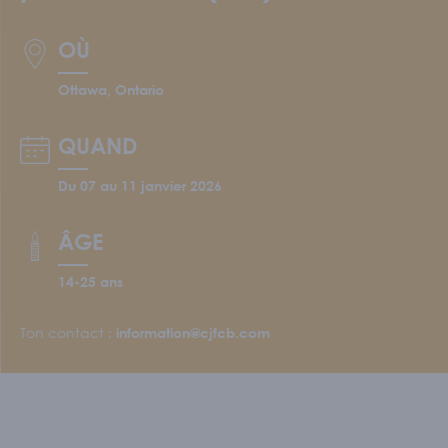
Écoles et personnel enseignant
S'IMPLIQUER
OÙ
Nos membres
Ottawa, Ontario
Nos comités
Programme Connecte
QUAND
ACTUALITÉS
Du 07 au 11 janvier 2026
ÂGE
14-25 ans
Ton contact :
information@cjfcb.com