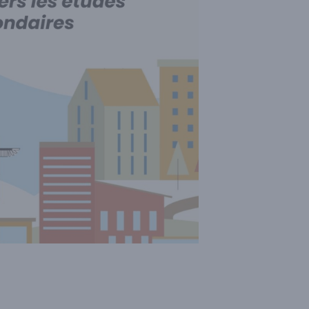
ses
/
Écoles et personnel enseignant
ecte