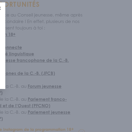
PORTUNITÉS
Fermer
 place au Conseil jeunesse, même après
econdaire ! En effet, plusieurs de nos
essent toujours à toi :
ion 18+
age
 Connecte
ité linguistique
eunesse francophone de la C.-B.
phones de la C.-B. (JFCB)
e la C.-B. au
Forum jeunesse
P)
e la C.-B. au
Parlement franco-
 et de l’Ouest (PFCNO)
e la C.-B. au
Parlement jeunesse
P)
e Instagram de la programmation 18+