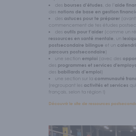
des
, de l’
bourses d’études
aide fina
des
notions de base en gestion financi
Sécurité l
des
(avant
astuces pour te préparer
commencement de tes études postsec
des
(comme un rép
outils pour t’aider
S'IM
, un
ressources en santé mentale
lexiq
et un
postsecondaire bilingue
calendri
)
parcours postsecondaire
une section
(avec des
emploi
Nos memb
oppor
des
programmes et services d'employa
des
)
babillards d’emploi
une section sur la
communauté fran
ACT
(regroupant les
qui
activités et services
français, selon ta région !)
Découvrir le site de ressources postsecond