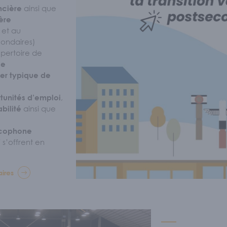
ainsi que
ncière
ère
inguistique
/
Postsecondaire
/
Nos bour
 et au
ondaires)
ertoire de
PLIQUER
ue
er typique de
,
res
tunités d’emploi
/
Nos comités
/
Programme Conn
ainsi que
bilité
cophone
UALITÉS
 s’offrent en
aires