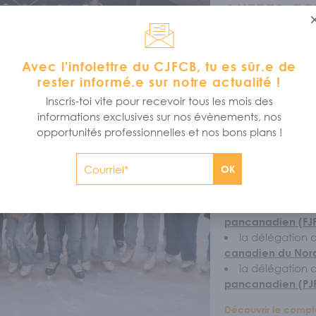
AUTRES OP
Tu as toujours ta
ta graduation du s
Avec l'infolettre du CJFCB, tu es sûr.e de
opportunités s’adr
rester informé.e sur notre actualité !
la
programmat
le
Grand Voy
Inscris-toi vite pour recevoir tous les mois des
le
programme
informations exclusives sur nos évènements, nos
le
Comité sécur
opportunités professionnelles et nos bons plans !
le
Parlement j
(PJFCB)
OK
les
Jeux franco
la
SAGA
la délégation d
pancanadien (FJ
la délégation d
canadien du Nord
la délégation d
pancanadien (PJ
Découvrir le compt