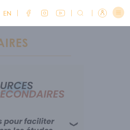
EN
Lien Facebook du CJFCB
Lien Instagram du CJFCB
Lien YouTube du CJFCB
Rechercher sur CJFCB
Se connecter
IRES