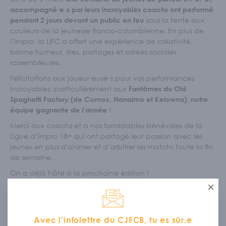
accompagné·e·s par leurs incroyables coachs ont performé
sous la tente aux
pendant 2 jours devant un public en feu
couleurs de la jeunesse franco-colombienne. En plus de
l’impro, la LIFC a offert une expérience de créativité,
bonne humeur, rires, partages et soirées sociales
rassembleuses.
Félicitations aux joueur·euse·s pour vos performances
incroyables, particulièrement aux
Fantômes du Old
Spaghetti Factory (de Comox, Nanaimo et Kelowna), notre
!
équipe gagnante de l’année
Merci aux coachs et à nos formidables bénévoles de la
Ligue d’impro 18+ qui ont partagé leur passion avec les
jeunes en plus d'animer et d’arbitrer les matchs toute la fin
de semaine.
On a déjà hâte à la prochaine édition !
Ferme
Découvrir la galerie photo de l'édition 2026 !
Avec l'infolettre du CJFCB, tu es sûr.e