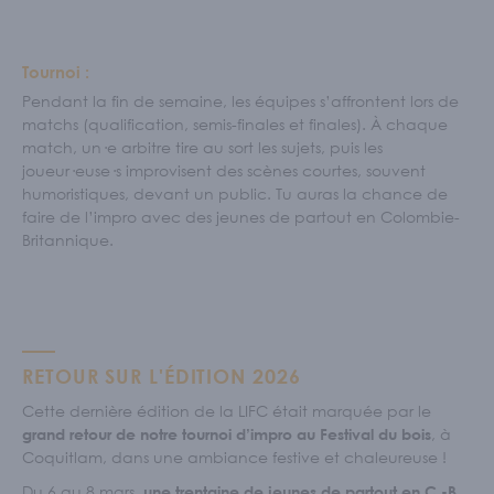
Tournoi :
Pendant la fin de semaine, les équipes s’affrontent lors de
matchs (qualification, semis-finales et finales). À chaque
match, un·e arbitre tire au sort les sujets, puis les
joueur·euse·s improvisent des scènes courtes, souvent
humoristiques, devant un public. Tu auras la chance de
faire de l’impro avec des jeunes de partout en Colombie-
Britannique.
RETOUR SUR L'ÉDITION 2026
Cette dernière édition de la LIFC était marquée par le
, à
grand retour de notre tournoi d’impro au Festival du bois
Coquitlam, dans une ambiance festive et chaleureuse !
Du 6 au 8 mars,
une trentaine de jeunes de partout en C.-B.,