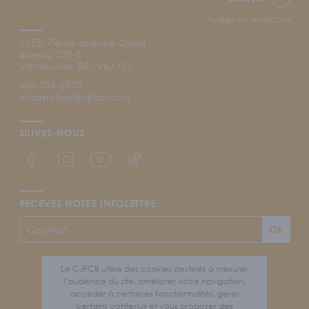
Protégé par reCAPTCHA
1555, 7ième avenue Ouest
Bureau 229-B
Vancouver, BC, V6J 1S1
604-736-6970
information@cjfcb.com
SUIVEZ-NOUS
Lien Facebook du CJFCB
Lien Instagram du CJFCB
Lien YouTube du CJFCB
Lien TikTok du CJFCB
RECEVEZ NOTRE INFOLETTRE
OK
Mentions légales et politique de confidentialité
Le CJFCB utilise des cookies destinés à mesurer
l’audience du site, améliorer votre navigation,
Plan du site
accéder à certaines fonctionnalités, gérer
certains contenus et vous proposer des