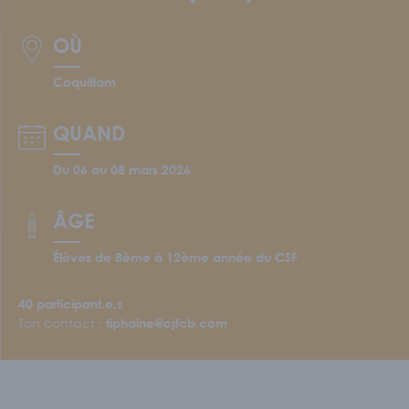
Écoles et personnel enseignant
S'IMPLIQUER
OÙ
Nos membres
Coquitlam
Nos comités
Programme Connecte
QUAND
ACTUALITÉS
Du 06 au 08 mars 2026
ÂGE
Élèves de 8ème à 12ème année du CSF
40
participant.e.s
Ton contact :
tiphaine@cjfcb.com