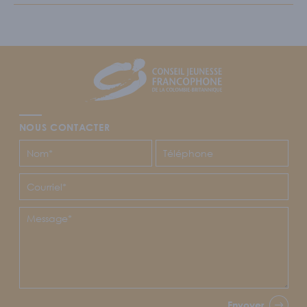
Footer
CJFCB
NOUS CONTACTER
Envoyer