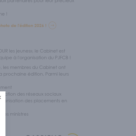
ux partenaires pour leur précieux
ne !
hoto de l'édition 2026 !
UR les jeunes», le Cabinet est
uipe à l'organisation du PJFCB !
te, les membres du Cabinet ont
a prochaine édition. Parmi leurs
lement
nimation des réseaux sociaux
Fermer
'organisation des placements en
des ministres