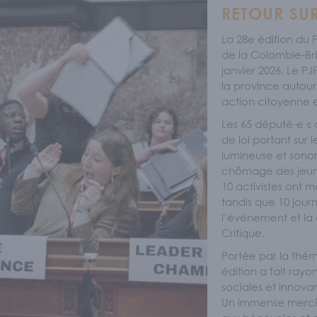
RETOUR SUR
La 28e édition du
de la Colombie-Bri
janvier 2026. Le P
la province autour 
action citoyenne 
Les 65 député·e·s 
de loi portant sur 
lumineuse et sonor
chômage des jeun
10 activistes ont m
tandis que 10 journ
l’événement et la
Critique.
Portée par la thém
édition a fait rayo
sociales et innova
Un immense merci 