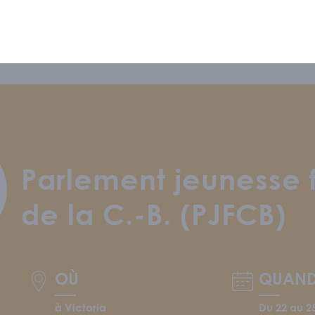
S CONNAÎTRE
ipe
/
Nous soutenir
/
Offres d'emploi
Parlement jeunesse
de la C.-B. (PJFCB)
GRAMMATION
OÙ
QUAN
 RESSOURCES
à Victoria
Du 22 au 25