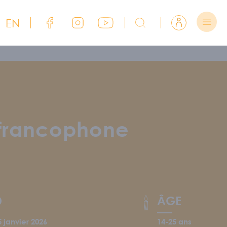
EN
Lien Facebook du CJFCB
Lien Instagram du CJFCB
Lien YouTube du CJFCB
Rechercher sur CJFCB
Se connecter
 francophone
D
ÂGE
 janvier 2026
14-25 ans