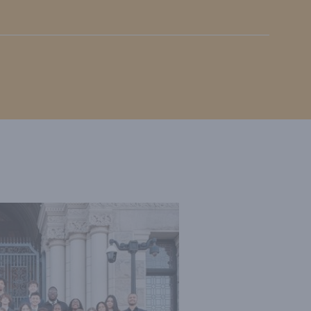
ses
/
Écoles et personnel enseignant
ecte