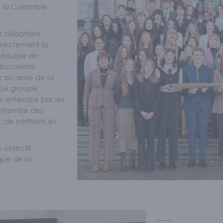
de la Colombie-
es débattent
irectement la
 équipe de
discussions
r au reste de la
. Le groupe
e entendre par les
entremise des
 de pétitions et
 objectif :
que de la