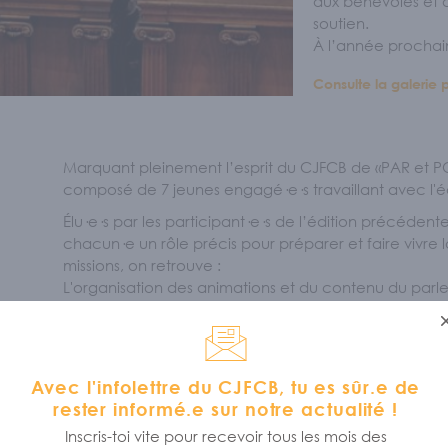
aux bénévoles et a
soutien.
À l’année prochai
Consulte la galerie p
Marquant pleinement l’esprit du CJFCB de «PAR et PO
composé de 7 jeunes engagé·e·s travaillant avec l'éq
Élu·e·s par les participant·e·s de l’édition précéden
chacun·e un rôle précis pour préparer et faire vivre l
missions, on retrouve :
L'organisation des animations et du contenu du par
Le choix de la thématique, du contenu créatif et l'a
La gestion des horaires de débats et des activités, l
Chambre
La sélection des projets de loi et l'accompagnement 
Avec l'infolettre du CJFCB, tu es sûr.e de
rester informé.e sur notre actualité !
Inscris-toi vite pour recevoir tous les mois des