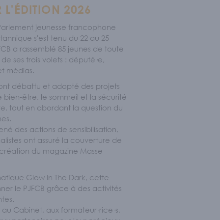
 L'ÉDITION 2026
 Parlement jeunesse francophone
tannique s'est tenu du 22 au 25
JFCB a rassemblé 85 jeunes de toute
de ses trois volets : député·e,
et médias.
ont débattu et adopté des projets
le bien-être, le sommeil et la sécurité
e, tout en abordant la question du
es.
ené des actions de sensibilisation,
alistes ont assuré la couverture de
 création du magazine Masse
atique Glow In The Dark, cette
nner le PJFCB grâce à des activités
ntes.
au Cabinet, aux formateur·rice·s,