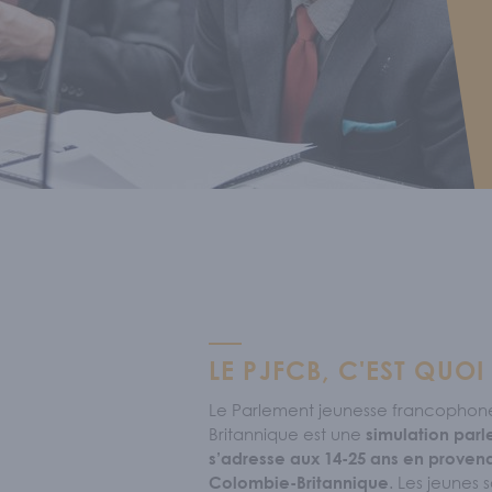
Sécurité l
S'IM
Nos memb
ACT
LE PJFCB, C'EST QUOI
Le Parlement jeunesse francophon
Britannique est une
simulation parl
s’adresse aux 14-25 ans en proven
. Les jeunes
Colombie-Britannique