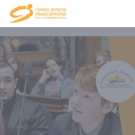
CJFCB
NOU
CA et équ
PRO
NOS