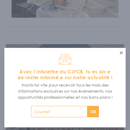
Ferme
Avec l'infolettre du CJFCB, tu es sûr.e
de rester informé.e sur notre actualité !
PAGE INSTAGRAM 18+ DU CJFCB
Inscris-toi vite pour recevoir tous les mois des
informations exclusives sur nos évènements, nos
opportunités professionnelles et nos bons plans !
OK