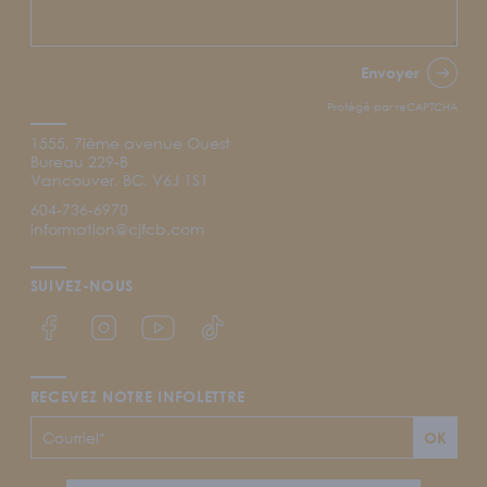
Envoyer
Protégé par reCAPTCHA
1555, 7ième avenue Ouest
Bureau 229-B
Vancouver, BC, V6J 1S1
604-736-6970
information@cjfcb.com
SUIVEZ-NOUS
Lien Facebook du CJFCB
Lien Instagram du CJFCB
Lien YouTube du CJFCB
Lien TikTok du CJFCB
RECEVEZ NOTRE INFOLETTRE
OK