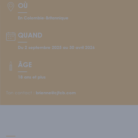
Écoles et personnel enseignant
OÙ
S'IMPLIQUER
En Colombie-Britannique
Nos membres
QUAND
Nos comités
Programme Connecte
Du 2 septembre 2025 au 30 avril 2026
ACTUALITÉS
ÂGE
18 ans et plus
Ton contact :
brienne@cjfcb.com