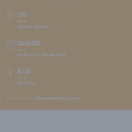
Écoles et personnel enseignant
S'IMPLIQUER
OÙ
Nos membres
Ottawa, Ontario
Nos comités
Programme Connecte
QUAND
ACTUALITÉS
Du 07 au 11 janvier 2026
ÂGE
14-25 ans
Ton contact :
information@cjfcb.com