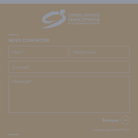
Footer
CJFCB
NOUS CONTACTER
Envoyer
Protégé par reCAPTCHA