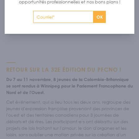
opportunités professionnelles et nos bons plans !
d’informer les député·e·s sur les faits et publier des articles
concernant divers aspects de l’événement.
OK
: Aimes tu les débats sociales et la politique
Volet Député·e
? Créer des ententes ou faire des discours ? Le volet
député·e est pour toi !
RETOUR SUR LA 32E ÉDITION DU PFCNO !
Du 7 au 11 novembre, 8 jeunes de la Colombie-Britannique
se sont rendus à Winnipeg pour le Parlement Francophone du
Nord et de l'Ouest.
Cet événement, qui a lieu tous les deux ans, regroupe des
jeunes d'expression française provenant des provinces de
l'ouest et des territoires canadiens pour 3 journées de
débats et de rires. Les participant·e·s ont débattu sur des
projets de lois traitant sur l'amour, le don d'organes et les
loisirs, sans oublier une motion privée sur la création d'un