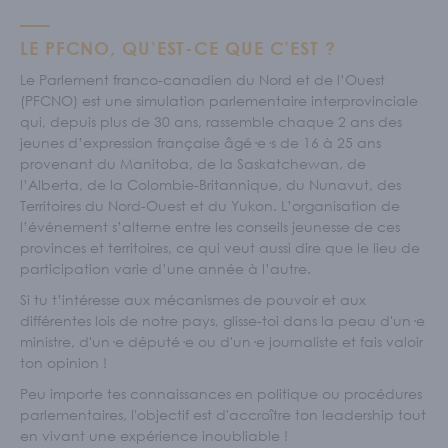
LE PFCNO, QU’EST-CE QUE C’EST ?
Le Parlement franco-canadien du Nord et de l’Ouest
(PFCNO) est une simulation parlementaire interprovinciale
qui, depuis plus de 30 ans, rassemble chaque 2 ans des
jeunes d’expression française âgé·e·s de 16 à 25 ans
provenant du Manitoba, de la Saskatchewan, de
l’Alberta, de la Colombie-Britannique, du Nunavut, des
Territoires du Nord-Ouest et du Yukon. L’organisation de
l’événement s’alterne entre les conseils jeunesse de ces
provinces et territoires, ce qui veut aussi dire que le lieu de
participation varie d’une année à l’autre.
Si tu t’intéresse aux mécanismes de pouvoir et aux
différentes lois de notre pays, glisse-toi dans la peau d'un·e
ministre, d'un·e député·e ou d'un·e journaliste et fais valoir
ton opinion !
Peu importe tes connaissances en politique ou procédures
parlementaires, l'objectif est d'accroître ton leadership tout
en vivant une expérience inoubliable !