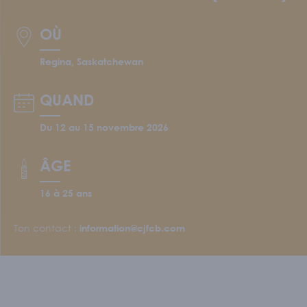
Écoles et personnel enseignant
S'IMPLIQUER
OÙ
Nos membres
Regina, Saskatchewan
Nos comités
Programme Connecte
QUAND
ACTUALITÉS
Du 12 au 15 novembre 2026
ÂGE
16 à 25 ans
Ton contact :
information@cjfcb.com