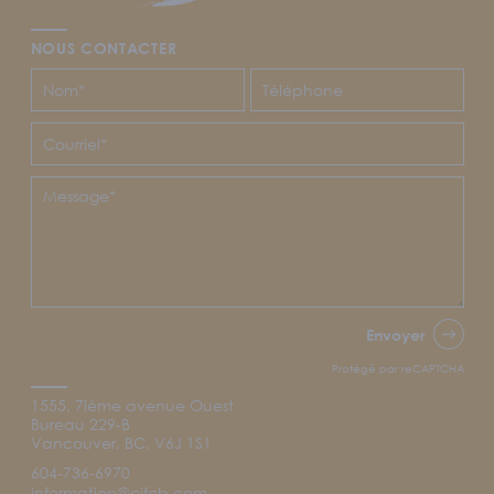
NOUS CONTACTER
Envoyer
Protégé par reCAPTCHA
1555, 7ième avenue Ouest
Bureau 229-B
Vancouver, BC, V6J 1S1
604-736-6970
information@cjfcb.com