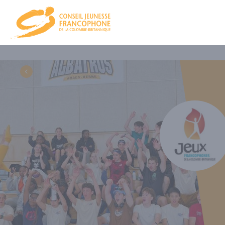
CJFCB
NOU
CA et équ
PRO
NOS