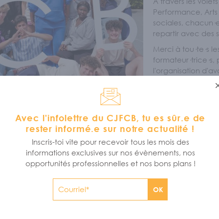
À travers les volets
Performance, Arts v
sociales, chacun·e
repartir avec des 
Merci à tou·te·s le
formateur·trice·s,
l'organisation d'a
belle édition !
On se revoit l'an p
Consulte la galerie p
Avec l'infolettre du CJFCB, tu es sûr.e de
rester informé.e sur notre actualité !
Inscris-toi vite pour recevoir tous les mois des
informations exclusives sur nos évènements, nos
opportunités professionnelles et nos bons plans !
OK
LE BACHELOEUR DES JFCB 2026
THE