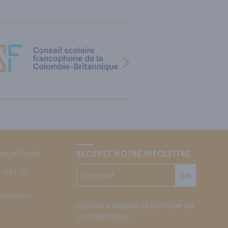
enue Ouest
RECEVEZ NOTRE INFOLETTRE
 V6J 1S1
OK
jfcb.com
Mentions légales et politique de
confidentialité