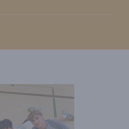
ses
/
Écoles et personnel enseignant
ecte