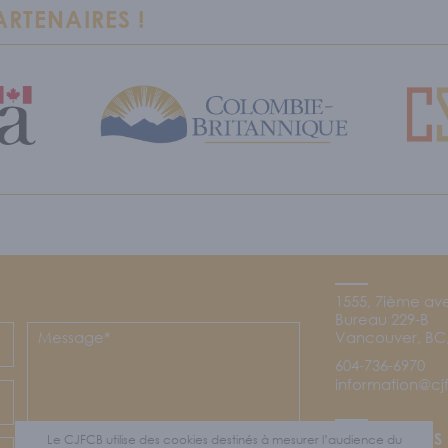
RTENAIRES !
1555, 7ième av
Bureau 229-B
Vancouver, BC,
604-736-6970
information@c
Footer
SUIVEZ-NOUS
Le CJFCB utilise des cookies destinés à mesurer l’audience du