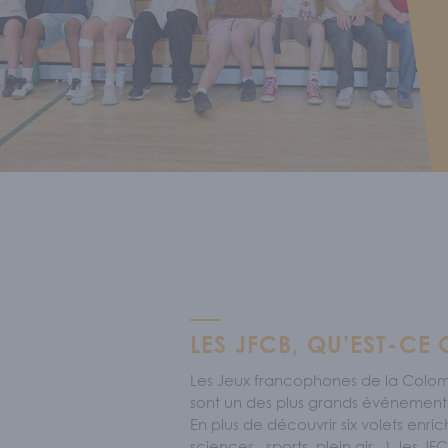
Sécurité l
S'IM
Nos memb
ACT
LES JFCB, QU’EST-CE 
Les Jeux francophones de la Colom
sont un des plus grands événement
En plus de découvrir six volets enrich
sciences , sports, plein air...), les 