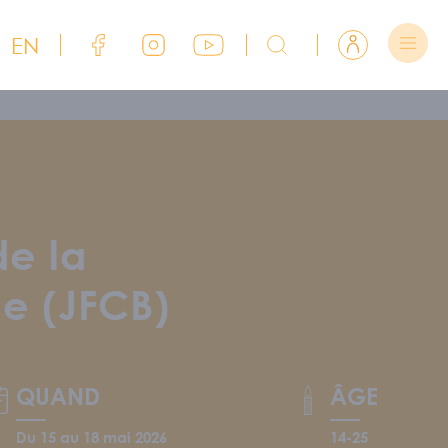
EN
Lien Facebook du CJFCB
Lien Instagram du CJFCB
Lien YouTube du CJFCB
Rechercher sur CJFCB
Se connecter
e la
e (JFCB)
QUAND
ÂGE
Du 15 au 18 mai 2026
14-25