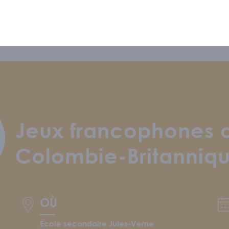
S CONNAÎTRE
ipe
/
Nous soutenir
/
Offres d'emploi
Jeux francophones d
Colombie-Britanniqu
GRAMMATION
OÙ
 RESSOURCES
École secondaire Jules-Verne