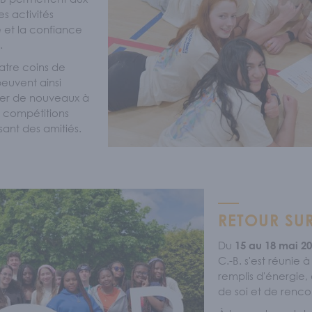
s activités
e et la confiance
.
uatre coins de
euvent ainsi
pper de nouveaux à
de compétitions
sant des amitiés.
RETOUR SUR
Du
15 au 18 mai 2
C.-B. s'est réunie 
remplis d'énergie
de soi et de rencon