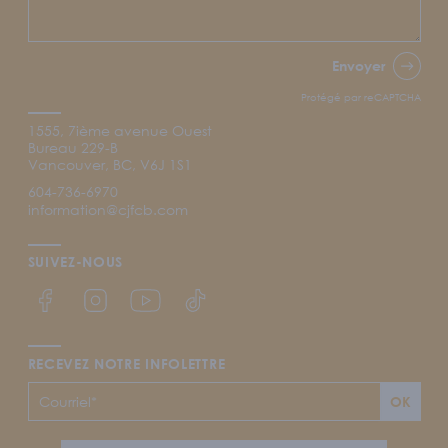
Envoyer
Protégé par reCAPTCHA
1555, 7ième avenue Ouest
Bureau 229-B
Vancouver, BC, V6J 1S1
604-736-6970
information@cjfcb.com
SUIVEZ-NOUS
Lien Facebook du CJFCB
Lien Instagram du CJFCB
Lien YouTube du CJFCB
Lien TikTok du CJFCB
RECEVEZ NOTRE INFOLETTRE
OK