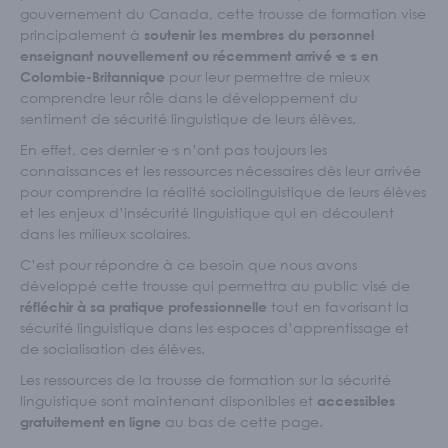
Écoles et personnel enseignant
gouvernement du Canada, cette trousse de formation vise
principalement à
soutenir les membres du personnel
S'IMPLIQUER
enseignant nouvellement ou récemment arrivé·e·s en
pour leur permettre de mieux
Colombie-Britannique
Nos membres
comprendre leur rôle dans le développement du
Nos comités
sentiment de sécurité linguistique de leurs élèves.
Programme Connecte
En effet, ces dernier·e·s n’ont pas toujours les
connaissances et les ressources nécessaires dès leur arrivée
ACTUALITÉS
pour comprendre la réalité sociolinguistique de leurs élèves
et les enjeux d’insécurité linguistique qui en découlent
dans les milieux scolaires.
C’est pour répondre à ce besoin que nous avons
développé cette trousse qui permettra au public visé de
tout en favorisant la
réfléchir à sa pratique professionnelle
sécurité linguistique dans les espaces d’apprentissage et
de socialisation des élèves.
Les ressources de la trousse de formation sur la sécurité
linguistique sont maintenant disponibles et
accessibles
au bas de cette page.
gratuitement en ligne