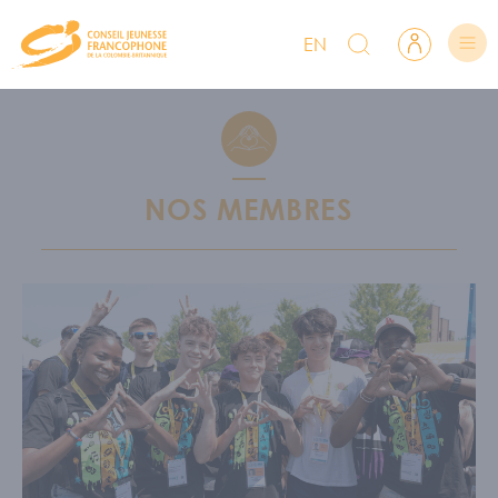
EN
CJFCB
Rechercher sur CJFCB
Se connecter
Suis-nous
Lien Facebook du CJFCB
Lien Instagram du CJFCB
Lien YouTube du CJFCB
NOUS CONNAÎTRE
NOS MEMBRES
CA et équipe
Nous soutenir
Offres d'emploi
PROGRAMMATION
NOS RESSOURCES
Sécurité linguistique
Postsecondaire
Nos bourses