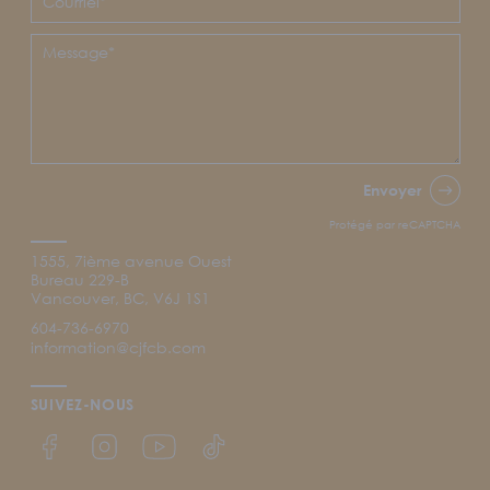
Envoyer
Protégé par reCAPTCHA
1555, 7ième avenue Ouest
Bureau 229-B
Vancouver, BC, V6J 1S1
604-736-6970
information@cjfcb.com
SUIVEZ-NOUS
Lien Facebook du CJFCB
Lien Instagram du CJFCB
Lien YouTube du CJFCB
Lien TikTok du CJFCB