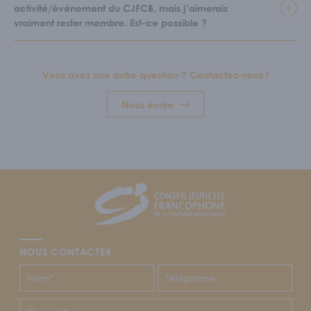
activité/événement du CJFCB, mais j’aimerais
vraiment rester membre. Est-ce possible ?
Vous avez une autre question ? Contactez-nous !
Nous écrire
Footer
CJFCB
NOUS CONTACTER