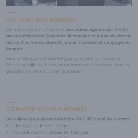
Écoles et personnel enseignant
S'IMPLIQUER
QUI SONT NOS MEMBRES
Nos membres
Les membres du CJFCB sont
des jeunes âgé.e.s de 14 à 25
Nos comités
ans qui résident en Colombie-Britannique et qui se réunissent
autour d’un même objectif : parler, s’amuser et s’engager en
Programme Connecte
français.
ACTUALITÉS
Que le français soit une langue apprise à la maison, à
l'école ou ailleurs, tu trouveras forcément ta place dans la
grande famille du Conseil jeunesse !
COMMENT DEVENIR MEMBRE
Les critères pour devenir membre du CJFCB sont les suivants :
être âgé.e de 14 à 25 ans
pouvoir communiquer en français