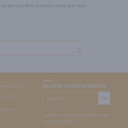
i ne doit pas être quelque chose que nous
enue Ouest
RECEVEZ NOTRE INFOLETTRE
 V6J 1S1
OK
jfcb.com
Mentions légales et politique de
confidentialité