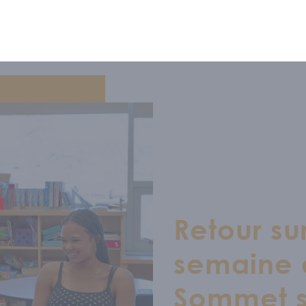
S CONNAÎTRE
ipe
/
Nous soutenir
/
Offres d'emploi
GRAMMATION
Retour su
semaine d
 RESSOURCES
Sommet s