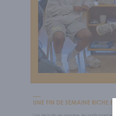
Sécurité l
S'IM
Nos memb
ACT
UNE FIN DE SEMAINE RICHE 
Lors de la fin de semaine, les participant·e·