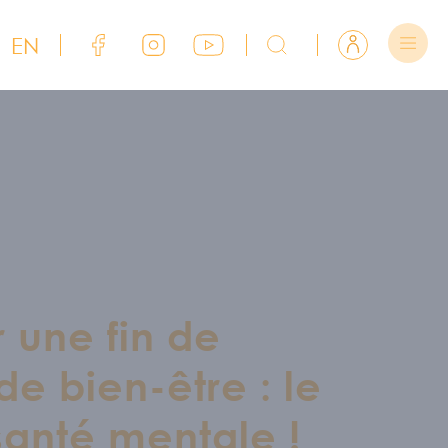
EN
Lien Facebook du CJFCB
Lien Instagram du CJFCB
Lien YouTube du CJFCB
Rechercher sur CJFCB
Se connecter
r une fin de
e bien-être : le
anté mentale !