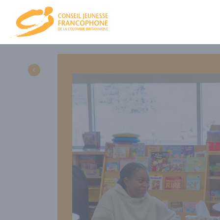
CJFCB
NOU
CA et équ
PRO
NOS