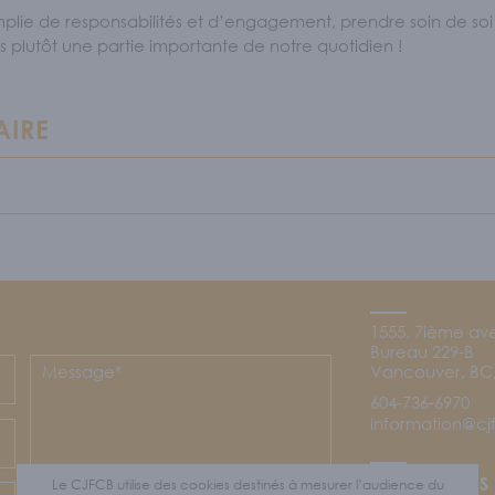
mplie de responsabilités et d’engagement, prendre soin de so
plutôt une partie importante de notre quotidien !
AIRE
1555, 7ième av
Bureau 229-B
Vancouver, BC,
604-736-6970
information@c
Footer
SUIVEZ-NOUS
Le CJFCB utilise des cookies destinés à mesurer l’audience du