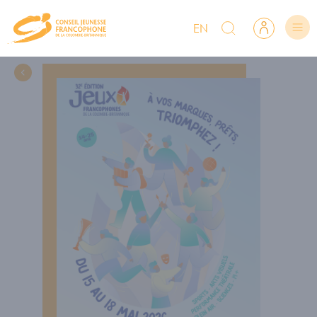
EN
CJFCB
Rechercher sur CJFCB
Se connecter
Suis-nous
Lien Facebook du CJFCB
Lien Instagram du CJFCB
Lien YouTube du CJFCB
NOUS CONNAÎTRE
CA et équipe
Nous soutenir
Offres d'emploi
PROGRAMMATION
NOS RESSOURCES
Sécurité linguistique
Postsecondaire
Nos bourses