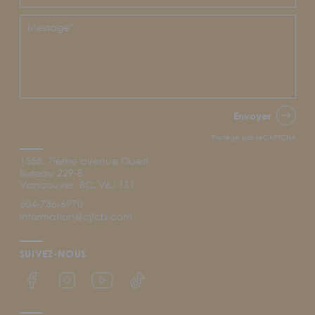
Envoyer
Protégé par reCAPTCHA
1555, 7ième avenue Ouest
Bureau 229-B
Vancouver, BC, V6J 1S1
604-736-6970
information@cjfcb.com
SUIVEZ-NOUS
Lien Facebook du CJFCB
Lien Instagram du CJFCB
Lien YouTube du CJFCB
Lien TikTok du CJFCB