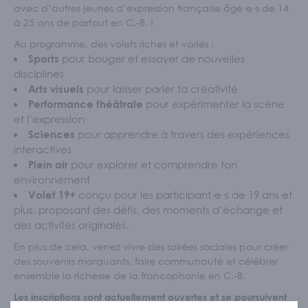
avec d’autres jeunes d’expression française âgé·e·s de 14
à 25 ans de partout en C.-B. !
Au programme, des volets riches et variés :
pour bouger et essayer de nouvelles
Sports
disciplines
pour laisser parler ta créativité
Arts visuels
pour expérimenter la scène
Performance théâtrale
et l’expression
pour apprendre à travers des expériences
Sciences
interactives
pour explorer et comprendre ton
Plein air
environnement
conçu pour les participant·e·s de 19 ans et
Volet 19+
plus, proposant des défis, des moments d’échange et
des activités originales.
En plus de cela, venez vivre des soirées sociales pour créer
des souvenirs marquants, faire communauté et célébrer
ensemble la richesse de la francophonie en C.-B.
Les inscriptions sont actuellement ouvertes et se poursuivent