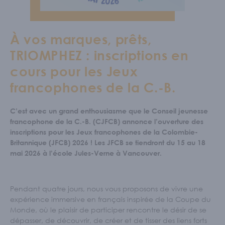
Écoles et personnel enseignant
S'IMPLIQUER
À vos marques, prêts,
Nos membres
TRIOMPHEZ : inscriptions en
Nos comités
cours pour les Jeux
Programme Connecte
francophones de la C.-B.
ACTUALITÉS
C’est avec un grand enthousiasme que le Conseil jeunesse
francophone de la C.-B. (CJFCB) annonce l’ouverture des
inscriptions pour les Jeux francophones de la Colombie-
Britannique (JFCB) 2026 ! Les JFCB se tiendront du 15 au 18
mai 2026 à l’école Jules-Verne à Vancouver.
Pendant quatre jours, nous vous proposons de vivre une
expérience immersive en français inspirée de la Coupe du
Monde, où le plaisir de participer rencontre le désir de se
dépasser, de découvrir, de créer et de tisser des liens forts