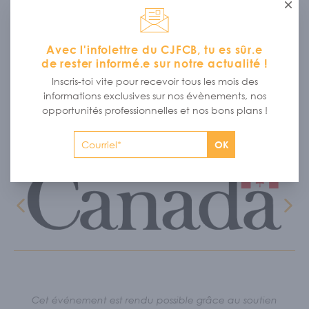
Nous attendons ta candidature
jusqu’au 15 mars 2026.
Ferme
avec impatience !
À vos marques, prêts, TRIOMPHEZ !
Avec l'infolettre du CJFCB, tu es sûr.e
Pour toute question, tu peux consulter la page web des
de rester informé.e sur notre actualité !
JFCB ou encore contacter Elodie, la coordinatrice des
Inscris-toi vite pour recevoir tous les mois des
JFCB à
projets@cjfcb.com
informations exclusives sur nos évènements, nos
opportunités professionnelles et nos bons plans !
MERCI À NOS PARTENAIRES
OK
Cet événement est rendu possible grâce au soutien