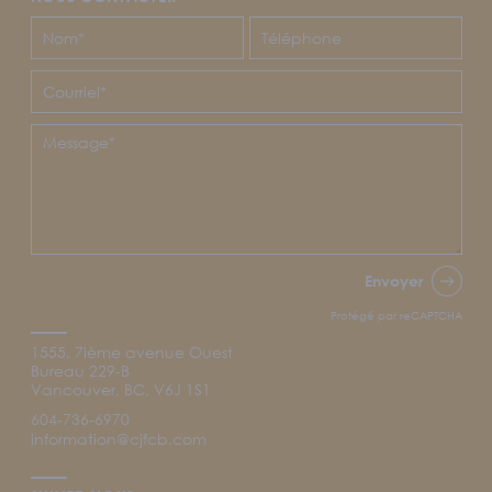
Envoyer
Protégé par reCAPTCHA
1555, 7ième avenue Ouest
Bureau 229-B
Vancouver, BC, V6J 1S1
604-736-6970
information@cjfcb.com