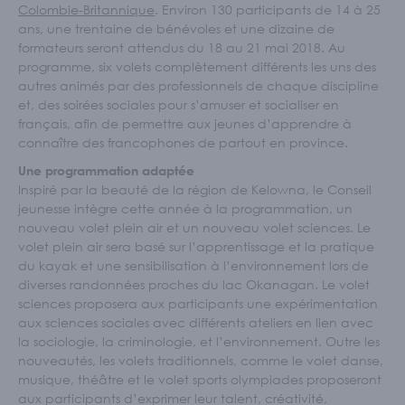
Écoles et personnel enseignant
Colombie-Britannique
. Environ 130 participants de 14 à 25
ans, une trentaine de bénévoles et une dizaine de
S'IMPLIQUER
formateurs seront attendus du 18 au 21 mai 2018. Au
programme, six volets complètement différents les uns des
Nos membres
autres animés par des professionnels de chaque discipline
Nos comités
et, des soirées sociales pour s’amuser et socialiser en
français, afin de permettre aux jeunes d’apprendre à
Programme Connecte
connaître des francophones de partout en province.
ACTUALITÉS
Une programmation adaptée
Inspiré par la beauté de la région de Kelowna, le Conseil
jeunesse intègre cette année à la programmation, un
nouveau volet plein air et un nouveau volet sciences. Le
volet plein air sera basé sur l’apprentissage et la pratique
du kayak et une sensibilisation à l’environnement lors de
diverses randonnées proches du lac Okanagan. Le volet
sciences proposera aux participants une expérimentation
aux sciences sociales avec différents ateliers en lien avec
la sociologie, la criminologie, et l’environnement. Outre les
nouveautés, les volets traditionnels, comme le volet danse,
musique, théâtre et le volet sports olympiades proposeront
aux participants d’exprimer leur talent, créativité,