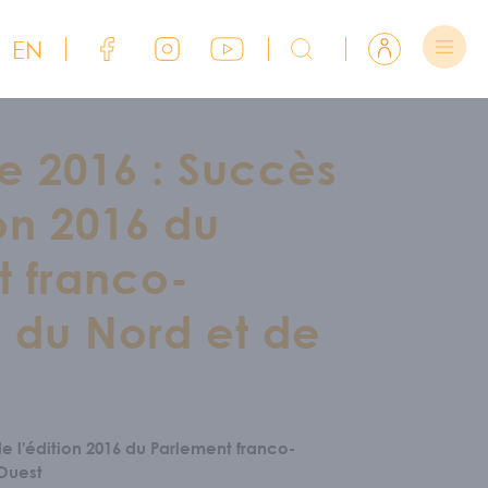
EN
Lien Facebook du CJFCB
Lien Instagram du CJFCB
Lien YouTube du CJFCB
Rechercher sur CJFCB
Se connecter
 2016 : Succès
ion 2016 du
t franco-
 du Nord et de
 l'édition 2016 du Parlement franco-
'Ouest