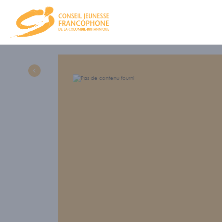
CJFCB
NOU
CA et équ
PRO
NOS