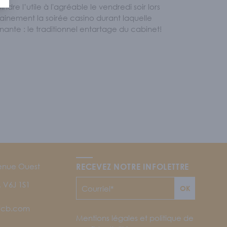
dre l’utile à l'agréable le vendredi soir lors
tainement la soirée casino durant laquelle
ante : le traditionnel entartage du cabinet!
enue Ouest
RECEVEZ NOTRE INFOLETTRE
 V6J 1S1
OK
jfcb.com
Mentions légales et politique de