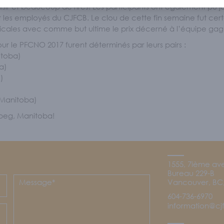
sir et beaucoup de rires! Les participants ont également pu join
t les employés du CJFCB. Le clou de cette fin semaine fut cer
amicales avec comme but ultime le prix décerné à l’équipe gagn
r le PFCNO 2017 furent déterminés par leurs pairs :
itoba)
a)
)
(Manitoba)
ipeg, Manitoba!
1555, 7ième av
Bureau 229-B
Vancouver, BC,
604-736-6970
information@c