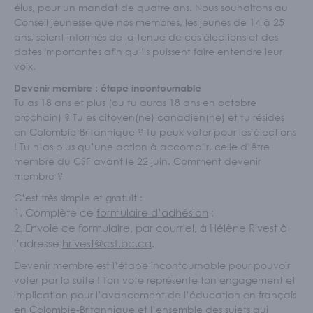
Écoles et personnel enseignant
élus, pour un mandat de quatre ans. Nous souhaitons au
Conseil jeunesse que nos membres, les jeunes de 14 à 25
S'IMPLIQUER
ans, soient informés de la tenue de ces élections et des
dates importantes afin qu’ils puissent faire entendre leur
Nos membres
voix.
Nos comités
Devenir membre : étape incontournable
Programme Connecte
Tu as 18 ans et plus (ou tu auras 18 ans en octobre
prochain) ? Tu es citoyen(ne) canadien(ne) et tu résides
ACTUALITÉS
en Colombie-Britannique ? Tu peux voter pour les élections
! Tu n’as plus qu’une action à accomplir, celle d’être
membre du CSF avant le 22 juin. Comment devenir
membre ?
C’est très simple et gratuit :
Complète ce
formulaire d’adhésion
;
Envoie ce formulaire, par courriel, à Hélène Rivest à
l’adresse
hrivest@csf.bc.ca
.
Devenir membre est l’étape incontournable pour pouvoir
voter par la suite ! Ton vote représente ton engagement et
implication pour l’avancement de l’éducation en français
en Colombie-Britannique et l’ensemble des sujets qui