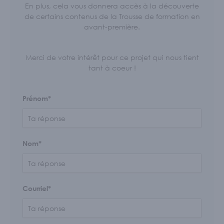
Écoles et personnel enseignant
En plus, cela vous donnera accès à la découverte
de certains contenus de la Trousse de formation en
S'IMPLIQUER
avant-première.
Nos membres
Nos comités
Merci de votre intérêt pour ce projet qui nous tient
tant à coeur !
Programme Connecte
ACTUALITÉS
Prénom*
Nom*
Courriel*