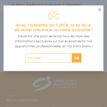
Je désire également m'abonner à l'infolettre
mensuelle du CJFCB.
Ferme
Avec l'infolettre du CJFCB, tu es sûr.e
de rester informé.e sur notre actualité !
Inscris-toi vite pour recevoir tous les mois des
informations exclusives sur nos évènements, nos
Envoyer
opportunités professionnelles et nos bons plans !
Protégé par reCAPTCHA
OK
Footer
CJFCB
NOUS CONTACTER