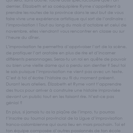
Écoles et personnel enseignant
dernier. Élizabeth et sa coéquipière Ryme s’apprêtent à
prendre les routes de la province dans le seul but de vous
S'IMPLIQUER
faire vivre une expérience artistique qui sort de l’ordinaire :
l’improvisation ! Tout au long du mois d’octobre et celui de
Nos membres
novembre, elles viendront vous rencontrer en classe ou sur
Nos comités
l’heure du dîner.
Programme Connecte
L’improvisation te permettra d’apprivoiser l’art de la scène,
ACTUALITÉS
de pratiquer l’art oratoire en plus de rire et d’incarner
différents personnages. Seras-tu un roi en quête de pouvoir
ou bien une vieille dame qui a perdu son dentier ? Seul toi
le sais puisque l’improvisation ne vient pas avec un texte.
C’est à toi d’écrire l’histoire au fil du moment présent.
Durant leurs ateliers, Élizabeth et Ryme vont t’apprendre
des trucs pour arriver à construire une histoire improvisée
devant un public tout en les faisant rire. N’est-ce pas
génial ?
En plus, si jamais tu as la piqûre de l’impro, tu pourras
t’inscrire au tournoi provincial de la Ligue d’improvisation
franco-colombienne qui aura lieu en mars prochain. Toi et
ton équipe composée d’autres passionnés de ton école