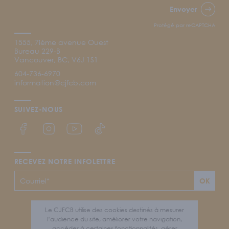
Envoyer
Protégé par reCAPTCHA
1555, 7ième avenue Ouest
Bureau 229-B
Vancouver, BC, V6J 1S1
604-736-6970
information@cjfcb.com
SUIVEZ-NOUS
Lien Facebook du CJFCB
Lien Instagram du CJFCB
Lien YouTube du CJFCB
Lien TikTok du CJFCB
RECEVEZ NOTRE INFOLETTRE
OK
Mentions légales et politique de confidentialité
Le CJFCB utilise des cookies destinés à mesurer
l’audience du site, améliorer votre navigation,
Plan du site
accéder à certaines fonctionnalités, gérer